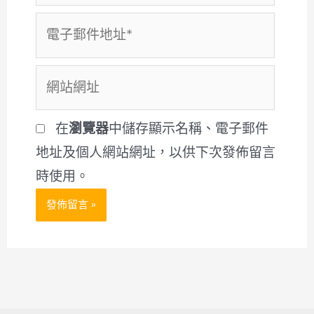
電
子
郵
網
件
站
地
網
在
瀏覽器
中儲存顯示名稱、電子郵件
址
址
地址及個人網站網址，以供下次發佈留言
*
時使用。