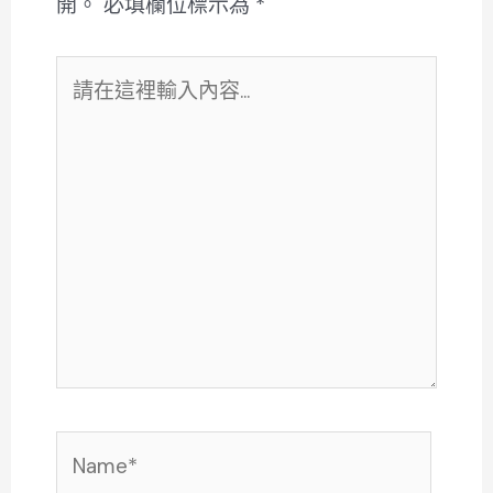
開。
必填欄位標示為
*
請
在
這
裡
輸
入
內
容...
Name*