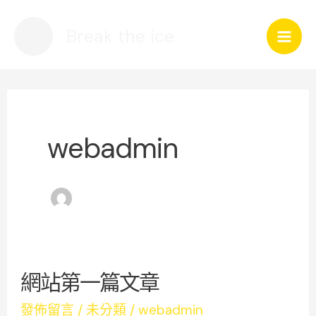
跳
Mai
Break the ice
至
Men
主
要
內
容
webadmin
網站第一篇文章
網
站
發佈留言
/
未分類
/
webadmin